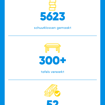
5623
schuurklossen gemaakt
300+
tafels verwerkt
52