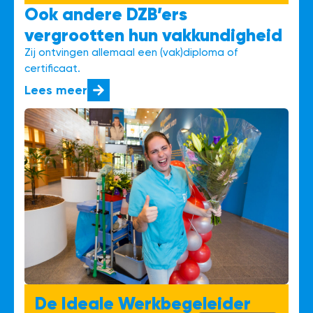
Ook andere DZB’ers
vergrootten hun vakkundigheid
Zij ontvingen allemaal een (vak)diploma of
certificaat.
Lees meer
De Ideale Werkbegeleider