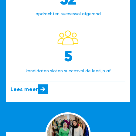
opdrachten succesvol afgerond
5
kandidaten sloten succesvol de leerlijn af
Lees meer