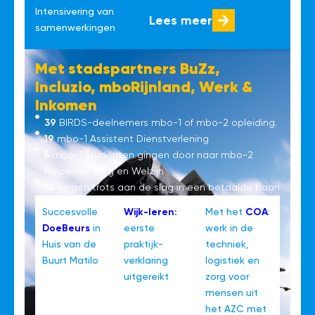
Intensivering van
Lees meer
samenwerkingen
Met stadspartners BuZz,
Incluzio, mboRijnland, Werk &
Inkomen
39
BIRDS-deelnemers mbo-1 of mbo-2 opleiding.
19
mbo-1 Assistent Dienstverlening
5
mbo-1 studenten gingen door naar mbo-2
Helpende Zorg en Welzijn
10
gingen trots aan de slag in een betaalde baan
Succesvolle
Wijk-leren:
Met het
COA
:
DoeBeurs
in
eerste
werk in de
Huis van de
praktijk-
techniek,
Buurt Matilo
verklaring
logistiek en
uitgereikt
zorg voor
mensen uit
het AZC met