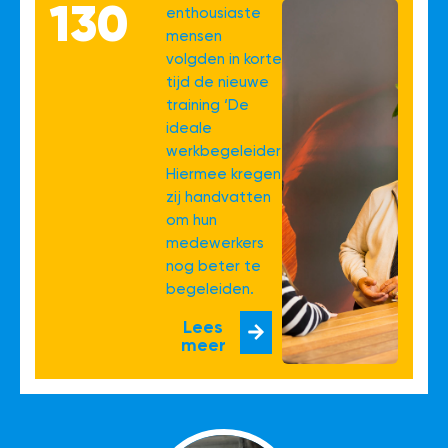
130
enthousiaste
mensen
volgden in korte
tijd de nieuwe
training ‘De
ideale
werkbegeleider’.
Hiermee kregen
zij handvatten
om hun
medewerkers
nog beter te
begeleiden.
Lees
meer