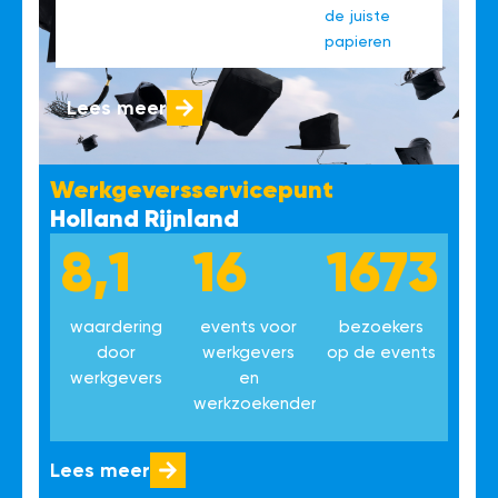
de juiste
papieren
Lees meer
Werkgeversservicepunt
Holland Rijnland
8,1
16
1673
waardering
events voor
bezoekers
door
werkgevers
op de events
werkgevers
en
werkzoekenden
Lees meer