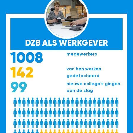
DZB ALS WERKGEVER
1008
medewerkers
142
van hen werken
gedetacheerd
99
nieuwe collega’s gingen
aan de slag